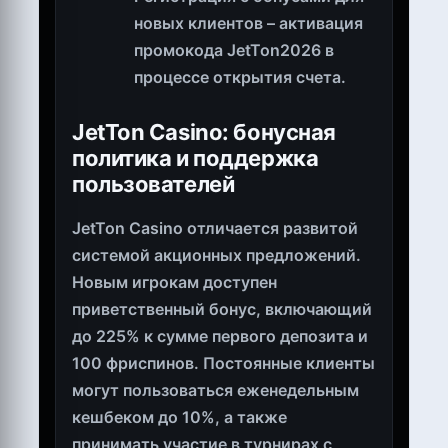
новых клиентов – активация
промокода JetTon2026 в
процессе открытия счета.
JetTon Casino: бонусная
политика и поддержка
пользователей
JetTon Casino отличается развитой
системой акционных предложений.
Новым игрокам доступен
приветственный бонус, включающий
до 225% к сумме первого депозита и
100 фриспинов. Постоянные клиенты
могут пользоваться еженедельным
кешбеком до 10%, а также
принимать участие в турнирах с