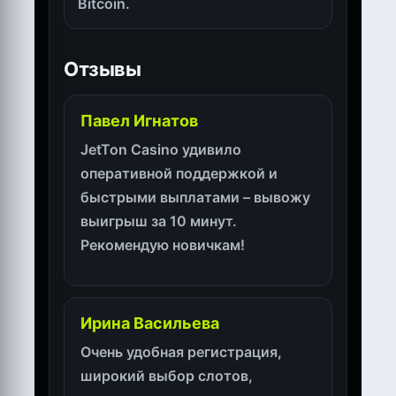
Bitcoin.
Отзывы
Павел Игнатов
JetTon Casino удивило
оперативной поддержкой и
быстрыми выплатами – вывожу
выигрыш за 10 минут.
Рекомендую новичкам!
Ирина Васильева
Очень удобная регистрация,
широкий выбор слотов,