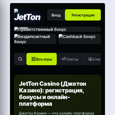
Вход
Регистрация
Все игры
Слоты
Live-игры
JetTon Casino (Джетон
Казино): регистрация,
бонусы и онлайн-
платформа
Джетон Казино — это онлайн-платформа