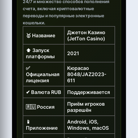
24/7 и множество способов пополнения
счета, включая криптовалютные
переводы и популярные электронные
кошельки.
Джетон Казино
🥇 Название
(JetTon Casino)
⬆ Запуск
2021
платформы
✅
Кюрасао
Официальная
8048/JAZ2023-
лицензия
611
✔ Валюта RUB
Поддерживается
Приём игроков
🇷🇺 Россия
разрешён
📱
Android, iOS,
Приложение
Windows, macOS