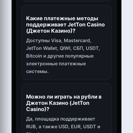
Какие платежные методы
поддерживает JetTon Casino
(Джетон Казино)?
Доступны Visa, Mastercard,
JetTon Wallet, QIWI, СБП, USDT,
Bitcoin и другие популярные
электронные платежные
системы.
Можно ли играть на рубли в
Джетон Казино (JetTon
Casino)?
Да, площадка поддерживает
RUB, а также USD, EUR, USDT и