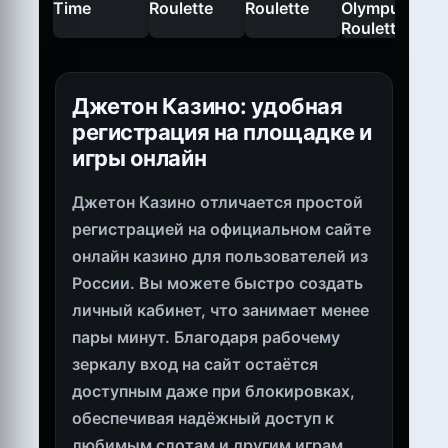
Джетон Казино: удобная
регистрация на площадке и
игры онлайн
Джетон Казино отличается простой
регистрацией на официальном сайте
онлайн казино для пользователей из
России. Вы можете быстро создать
личный кабинет, что занимает менее
пары минут. Благодаря рабочему
зеркалу вход на сайт остаётся
доступным даже при блокировках,
обеспечивая надёжный доступ к
любимым слотам и другим играм.