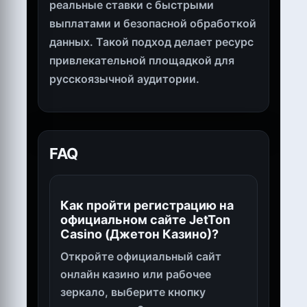
реальные ставки с быстрыми
выплатами и безопасной обработкой
данных. Такой подход делает ресурс
привлекательной площадкой для
русскоязычной аудитории.
FAQ
Как пройти регистрацию на
официальном сайте JetTon
Casino (Джетон Казино)?
Откройте официальный сайт
онлайн казино или рабочее
зеркало, выберите кнопку