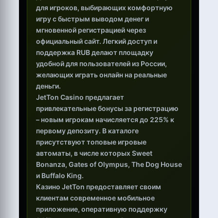
для игроков, выбирающих комфортную
игру с быстрым выводом денег и
мгновенной регистрацией через
официальный сайт. Легкий доступ и
поддержка RUB делают площадку
удобной для пользователей из России,
желающих играть онлайн на реальные
деньги.
JetTon Casino предлагает
привлекательные бонусы за регистрацию
– новым игрокам начисляется до 225% к
первому депозиту. В каталоге
присутствуют топовые игровые
автоматы, в числе которых Sweet
Bonanza, Gates of Olympus, The Dog House
и Buffalo King.
Казино JetTon предоставляет своим
клиентам современное мобильное
приложение, оперативную поддержку