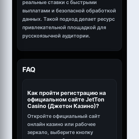
реальные ставки с быстрыми
выплатами и безопасной обработкой
данных. Такой подход делает ресурс
привлекательной площадкой для
русскоязычной аудитории.
FAQ
Как пройти регистрацию на
официальном сайте JetTon
Casino (Джетон Казино)?
Откройте официальный сайт
онлайн казино или рабочее
зеркало, выберите кнопку