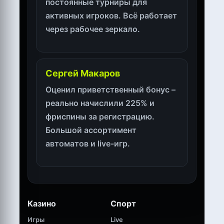
постоянные турниры для
активных игроков. Всё работает
через рабочее зеркало.
Сергей Макаров
Оценил приветственный бонус –
реально начислили 225% и
фриспины за регистрацию.
Большой ассортимент
автоматов и live-игр.
Казино
Спорт
Игры
Live