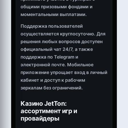
общими призовыми фондами и
моментальными выплатами.
Поддержка пользователей
осуществляется круглосуточно. Для
решения любых вопросов доступен
официальный чат 24/7, а также
поддержка по Telegram и
электронной почте. Мобильное
приложение упрощает вход в личный
кабинет и доступ к рабочим
зеркалам без ограничений.
Казино JetTon:
ассортимент игр и
провайдеры