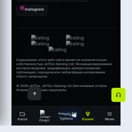
Instagram
Содержание этого веб-сайта является исключительно
собственностью JetTon Gaming Ltd. Несанкционированное
воспроизведение, модификация, распространение,
публикация, передача или любая форма копирования
строго запрещены.
© 2026 JetTon. JetTon Gaming Ltd (Автономный остров
Анжуан). Все права защищены.
↑
Турбина
Касса
Казино
Меню
Спорт