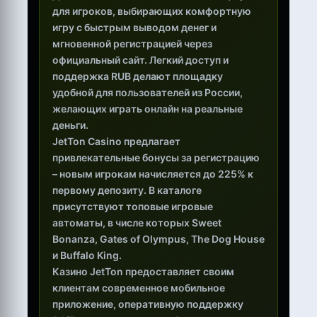
для игроков, выбирающих комфортную
игру с быстрым выводом денег и
мгновенной регистрацией через
официальный сайт. Легкий доступ и
поддержка RUB делают площадку
удобной для пользователей из России,
желающих играть онлайн на реальные
деньги.
JetTon Casino предлагает
привлекательные бонусы за регистрацию
– новым игрокам начисляется до 225% к
первому депозиту. В каталоге
присутствуют топовые игровые
автоматы, в числе которых Sweet
Bonanza, Gates of Olympus, The Dog House
и Buffalo King.
Казино JetTon предоставляет своим
клиентам современное мобильное
приложение, оперативную поддержку