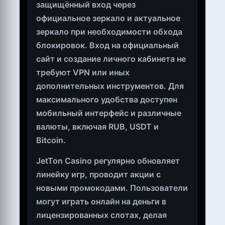
защищённый вход через
официальное зеркало и актуальное
зеркало при необходимости обхода
блокировок. Вход на официальный
сайт и создание личного кабинета не
требуют VPN или иных
дополнительных инструментов. Для
максимального удобства доступен
мобильный интерфейс и различные
валюты, включая RUB, USDT и
Bitcoin.
JetTon Casino регулярно обновляет
линейку игр, проводит акции с
новыми промокодами. Пользователи
могут играть онлайн на деньги в
лицензированных слотах, делая