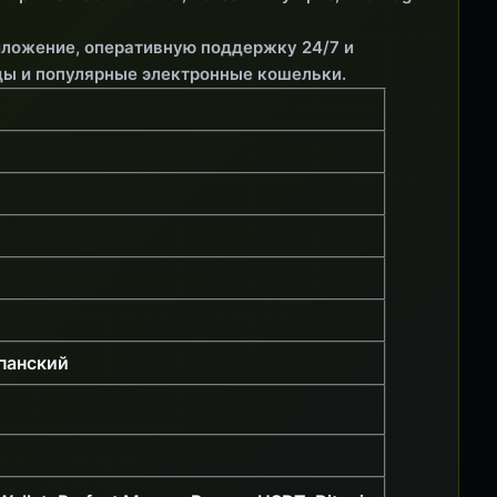
иложение, оперативную поддержку 24/7 и
ды и популярные электронные кошельки.
спанский