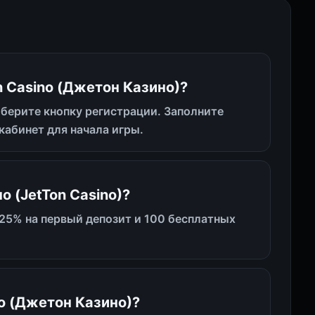
 Casino (Джетон Казино)?
берите кнопку регистрации. Заполните
кабинет для начала игры.
 (JetTon Casino)?
25% на первый депозит и 100 бесплатных
o (Джетон Казино)?