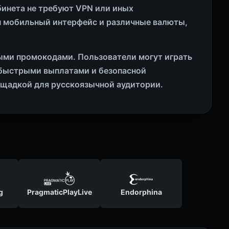
бинета не требуют VPN или иных
н мобильный интерфейс и различные валюты,
овыми промокодами. Пользователи могут играть
с быстрыми выплатами и безопасной
ощадкой для русскоязычной аудитории.
g
PragmaticPlayLive
Endorphina