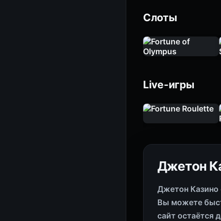
Слоты
EXCLUSIVE
Live-игры
Джетон Ка
Джетон Казино 
Вы можете быст
сайт остаётся 