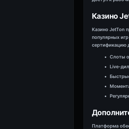
Казино Je
Казино JetTon 
популярных игр
сертификацию 
Слоты от
Live-дил
Быстрые
Момента
Регуляр
Дополните
Платформа обес