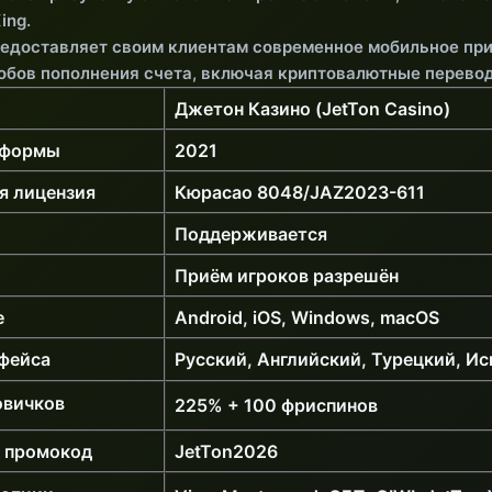
ing.
редоставляет своим клиентам современное мобильное пр
обов пополнения счета, включая криптовалютные перево
Джетон Казино (JetTon Casino)
тформы
2021
я лицензия
Кюрасао 8048/JAZ2023-611
Поддерживается
Приём игроков разрешён
е
Android, iOS, Windows, macOS
рфейса
Русский, Английский, Турецкий, И
овичков
225% + 100 фриспинов
й промокод
JetTon2026