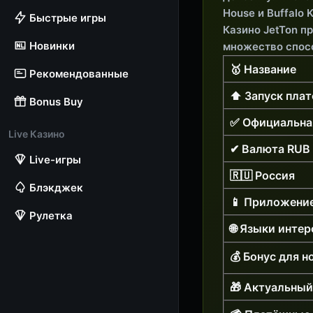
House и Buffalo K
Быстрые игры
Казино JetTon п
Новинки
множество спос
🥇 Название
Рекомендованные
⬆ Запуск пла
Bonus Buy
✅ Официальна
Live Казино
✔ Валюта RUB
Live-игры
🇷🇺 Россия
Блэкджек
📱 Приложени
Рулетка
🌐 Языки инте
💰 Бонус для н
🎁 Актуальны