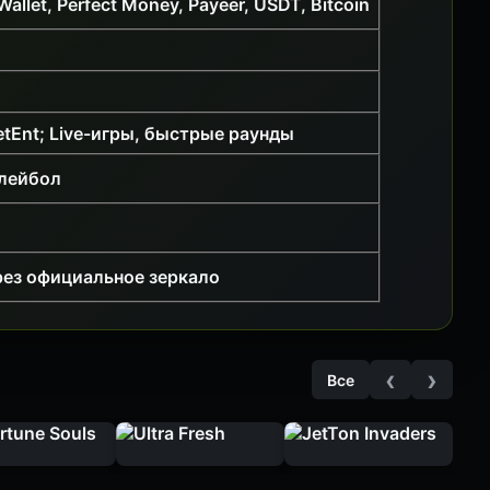
Wallet, Perfect Money, Payeer, USDT, Bitcoin
NetEnt; Live-игры, быстрые раунды
олейбол
рез официальное зеркало
‹
›
Все