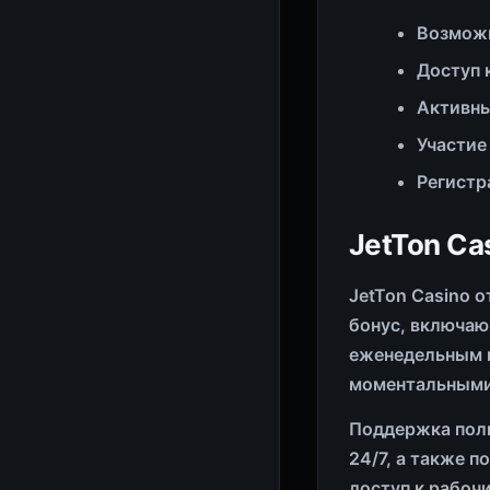
Возможн
Доступ 
Активны
Участие
Регистр
JetTon Ca
JetTon Casino 
бонус, включаю
еженедельным к
моментальными
Поддержка поль
24/7, а также 
доступ к рабоч