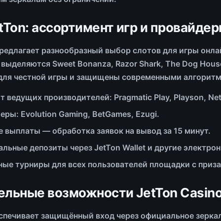
tTon: ассортимент игр и провайде
предлагает разнообразный выбор слотов для игры онла
 выделяются Sweet Bonanza, Razor Shark, The Dog Hou
для честной игры и защищены современными алгорит
 ведущих производителей: Pragmatic Play, Playson, Net
еры: Evolution Gaming, BetGames, Ezugi.
 выплаты — обработка заявок на вывод за 15 минут.
льные депозиты через JetTon Wallet и другие электро
ные турниры для всех пользователей площадки с приза
льные возможности JetTon Casino 
печивает защищённый вход через официальное зеркал