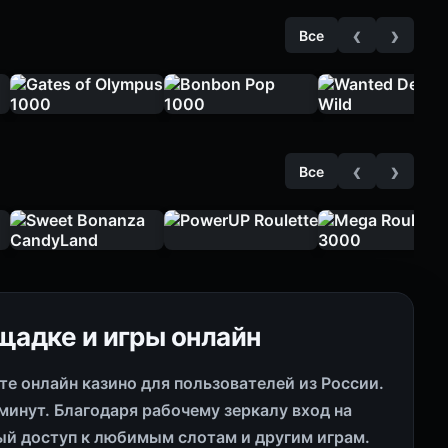
‹
›
Все
‹
›
Все
щадке и игры онлайн
е онлайн казино для пользователей из России.
минут. Благодаря рабочему зеркалу вход на
ый доступ к любимым слотам и другим играм.