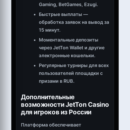
Gaming, BetGames, Ezugi.
Быстрые выплаты —
обработка заявок на вывод за
15 минут.
Моментальные депозиты
через JetTon Wallet и другие
электронные кошельки.
Регулярные турниры для всех
пользователей площадки с
призами в RUB.
Дополнительные
возможности JetTon Casino
для игроков из России
Платформа обеспечивает