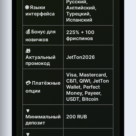
Русский,
🌐 Языки
Английский,
интерфейса
Турецкий,
Испанский
💰 Бонус для
225% + 100
фриспинов
новичков
🎁
Актуальный
JetTon2026
промокод
Visa, Mastercard,
СБП, QIWI, JetTon
💳 Платёжные
Wallet, Perfect
опции
Money, Payeer,
USDT, Bitcoin
🔽
Минимальный
200 RUB
депозит
🔽