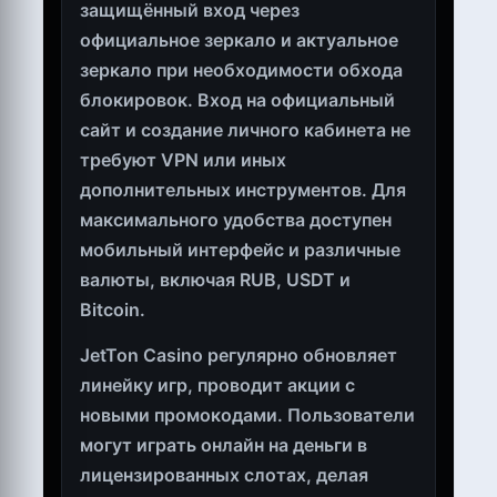
защищённый вход через
официальное зеркало и актуальное
зеркало при необходимости обхода
блокировок. Вход на официальный
сайт и создание личного кабинета не
требуют VPN или иных
дополнительных инструментов. Для
максимального удобства доступен
мобильный интерфейс и различные
валюты, включая RUB, USDT и
Bitcoin.
JetTon Casino регулярно обновляет
линейку игр, проводит акции с
новыми промокодами. Пользователи
могут играть онлайн на деньги в
лицензированных слотах, делая