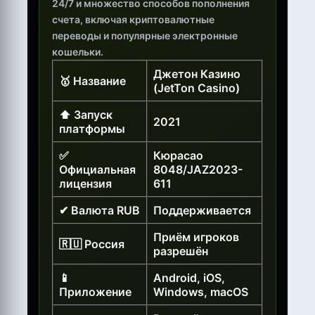
24/7 и множество способов пополнения
счета, включая криптовалютные
переводы и популярные электронные
кошельки.
Джетон Казино
🥇 Название
(JetTon Casino)
⬆ Запуск
2021
платформы
✅
Кюрасао
Официальная
8048/JAZ2023-
лицензия
611
✔ Валюта RUB
Поддерживается
Приём игроков
🇷🇺 Россия
разрешён
📱
Android, iOS,
Приложение
Windows, macOS