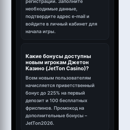
регистрации. Заполните
необходимые данные,
подтвердите адрес e-mail и
войдите в личный кабинет для
начала игры.
Какие бонусы доступны
новым игрокам Джетон
Казино (JetTon Casino)?
Всем новым пользователям
начисляется приветственный
бонус до 225% на первый
депозит и 100 бесплатных
фриспинов. Промокод на
дополнительные бонусы –
JetTon2026.