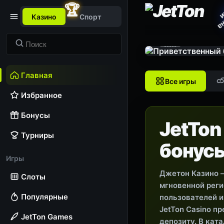
🏆
Казино
Спорт
Главная
Все игры
Избранное
Бонусы
JetTon
Турниры
бонус
Игры
Джетон Казино 
Слоты
мгновенной реги
Популярные
пользователей и
JetTon Casino п
JetTon Games
депозиту. В кат