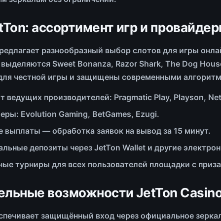
tTon: ассортимент игр и провайде
предлагает разнообразный выбор слотов для игры онла
 выделяются Sweet Bonanza, Razor Shark, The Dog Hou
для честной игры и защищены современными алгорит
 ведущих производителей: Pragmatic Play, Playson, Net
еры: Evolution Gaming, BetGames, Ezugi.
 выплаты — обработка заявок на вывод за 15 минут.
льные депозиты через JetTon Wallet и другие электро
ные турниры для всех пользователей площадки с приза
льные возможности JetTon Casino 
печивает защищённый вход через официальное зеркал