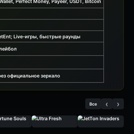
Wallet, Perfect Money, Payeer, USDT, Bitcoin
NetEnt; Live-игры, быстрые раунды
олейбол
рез официальное зеркало
‹
›
Все