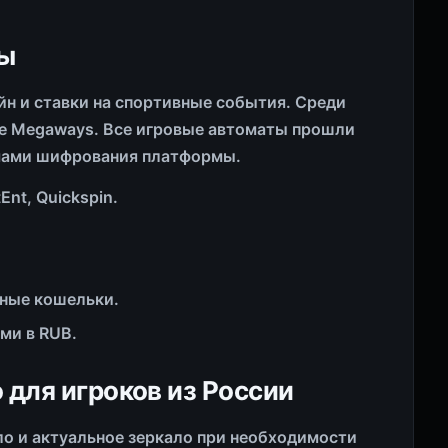
ры
йн и ставки на спортивные события. Среди
se Megaways. Все игровые автоматы прошли
мами шифрования платформы.
Ent, Quickspin.
нные кошельки.
ми в RUB.
для игроков из России
о и актуальное зеркало при необходимости