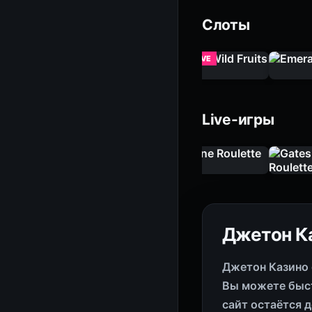
Слоты
EXCLUSIVE
Live-игры
Джетон Ка
Джетон Казино 
Вы можете быст
сайт остаётся 