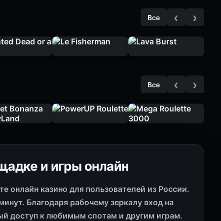
‹
›
Все
‹
›
Все
щадке и игры онлайн
е онлайн казино для пользователей из России.
минут. Благодаря рабочему зеркалу вход на
ый доступ к любимым слотам и другим играм.