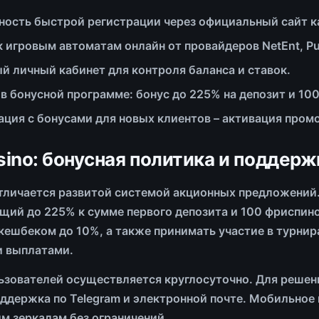
ость быстрой регистрации через официальный сайт ка
к игровым автоматам онлайн от провайдеров NetEnt, Pus
й личный кабинет для контроля баланса и ставок.
 в бонусной программе: бонус до 225% на депозит и 10
ация с бонусами для новых клиентов – активация пром
sino: бонусная политика и поддер
отличается развитой системой акционных предложений
щий до 225% к сумме первого депозита и 100 фриспин
ешбеком до 10%, а также принимать участие в турни
 выплатами.
зователей осуществляется круглосуточно. Для решен
поддержка по Telegram и электронной почте. Мобильно
им зеркалам без ограничений.