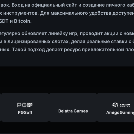
вок. Вход на официальный сайт и создание личного ка
 инструментов. Для максимального удобства доступе
DT и Bitcoin.
регулярно обновляет линейку игр, проводит акции с н
ги в лицензированных слотах, делая реальные ставки 
ных. Такой подход делает ресурс привлекательной пл
Belatra Games
PGSoft
AmigoGamin