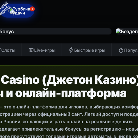
Турбина
1
удачи
›
Слоты
Live-игры
Быстрые игры
Попул
 Casino (Джетон Казино)
ы и онлайн-платформа
— это онлайн-платформа для игроков, выбирающих комфо
страцией через официальный сайт. Легкий доступ и под
з России, желающих играть онлайн на реальные деньги.
редлагает привлекательные бонусы за регистрацию – нов
алоге присутствуют топовые игровые автоматы, в числе ко