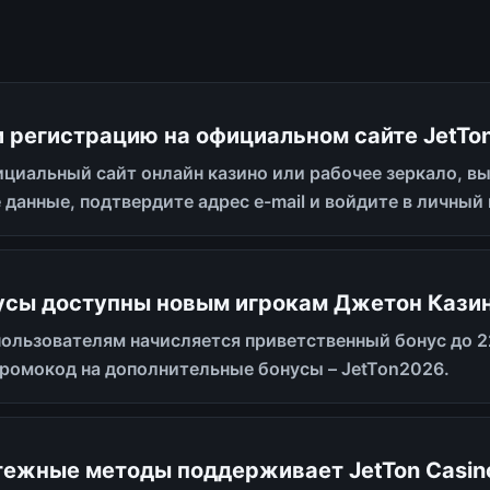
и регистрацию на официальном сайте JetTon
циальный сайт онлайн казино или рабочее зеркало, вы
данные, подтвердите адрес e-mail и войдите в личный 
усы доступны новым игрокам Джетон Казино
ользователям начисляется приветственный бонус до 2
ромокод на дополнительные бонусы – JetTon2026.
тежные методы поддерживает JetTon Casin