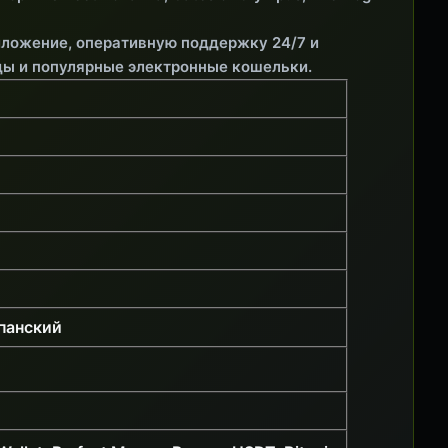
иложение, оперативную поддержку 24/7 и
ды и популярные электронные кошельки.
спанский