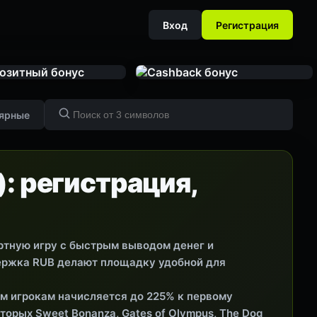
Вход
Регистрация
ярные
: регистрация,
ртную игру с быстрым выводом денег и
держка RUB делают площадку удобной для
ым игрокам начисляется до 225% к первому
торых Sweet Bonanza, Gates of Olympus, The Dog