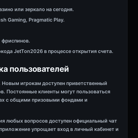
зино или зеркало на сегодня.
h Gaming, Pragmatic Play.
0 фриспинов.
окода JetTon2026 в процессе открытия счета.
жка пользователей
. Новым игрокам доступен приветственный
ов. Постоянные клиенты могут пользоваться
рах с общими призовыми фондами и
ия любых вопросов доступен официальный чат
е приложение упрощает вход в личный кабинет и