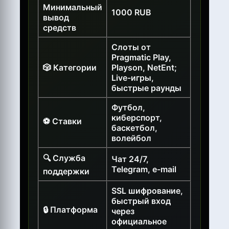
Минимальный
1000 RUB
вывод
средств
Слоты от
Pragmatic Play,
🎲 Категории
Playson, NetEnt;
Live-игры,
быстрые раунды
Футбол,
киберспорт,
⚽ Ставки
баскетбол,
волейбол
🔍 Служба
Чат 24/7,
Telegram, e-mail
поддержки
SSL шифрование,
быстрый вход
🔒 Платформа
через
официальное