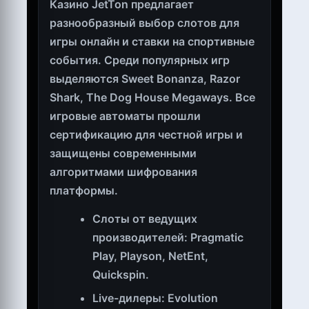
Казино JetTon предлагает
разнообразный выбор слотов для
игры онлайн и ставки на спортивные
события. Среди популярных игр
выделяются Sweet Bonanza, Razor
Shark, The Dog House Megaways. Все
игровые автоматы прошли
сертификацию для честной игры и
защищены современными
алгоритмами шифрования
платформы.
Слоты от ведущих
производителей: Pragmatic
Play, Playson, NetEnt,
Quickspin.
Live-дилеры: Evolution