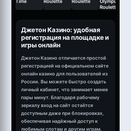
Джетон Казино: удобная
регистрация на площадке и
игры онлайн
Джетон Казино отличается простой
регистрацией на официальном сайте
онлайн казино для пользователей из
России. Вы можете быстро создать
личный кабинет, что занимает менее
пары минут. Благодаря рабочему
зеркалу вход на сайт остаётся
доступным даже при блокировках,
обеспечивая надёжный доступ к
любимым слотам и другим играм.