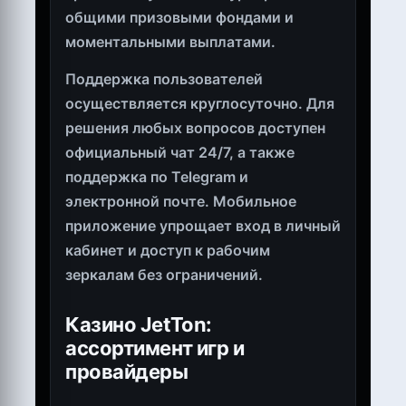
общими призовыми фондами и
моментальными выплатами.
Поддержка пользователей
осуществляется круглосуточно. Для
решения любых вопросов доступен
официальный чат 24/7, а также
поддержка по Telegram и
электронной почте. Мобильное
приложение упрощает вход в личный
кабинет и доступ к рабочим
зеркалам без ограничений.
Казино JetTon:
ассортимент игр и
провайдеры