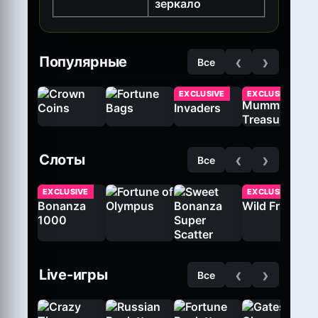
зеркало
‹
›
Популярные
Все
EXCLUSIVE
EXCLUSIVE
‹
›
Слоты
Все
EXCLUSIVE
EXCLUSIVE
‹
›
Live-игры
Все