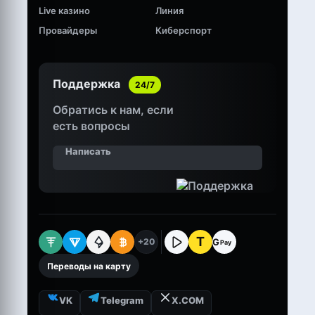
Live казино
Линия
Провайдеры
Киберспорт
Поддержка
24/7
Обратись к нам, если
есть вопросы
Написать
T
G
+20
Pay
Переводы на карту
VK
Telegram
X.COM