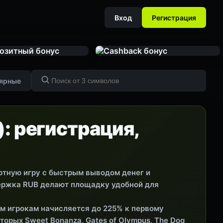
Вход
Регистрация
ярные
: регистрация,
ртную игру с быстрым выводом денег и
держка RUB делают площадку удобной для
ым игрокам начисляется до 225% к первому
торых Sweet Bonanza, Gates of Olympus, The Dog