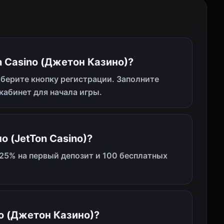
 Casino (Джетон Казино)?
берите кнопку регистрации. Заполните
кабинет для начала игры.
 (JetTon Casino)?
25% на первый депозит и 100 бесплатных
o (Джетон Казино)?