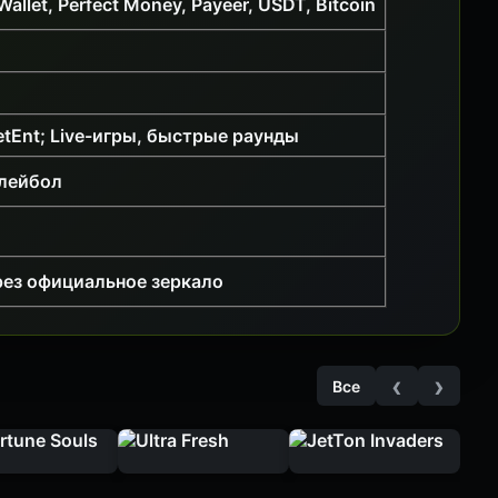
Wallet, Perfect Money, Payeer, USDT, Bitcoin
NetEnt; Live-игры, быстрые раунды
олейбол
рез официальное зеркало
‹
›
Все