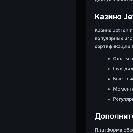
Казино Je
Казино JetTon 
популярных игр
сертификацию 
Слоты от
Live-дил
Быстрые
Момента
Регуляр
Дополните
Платформа обес