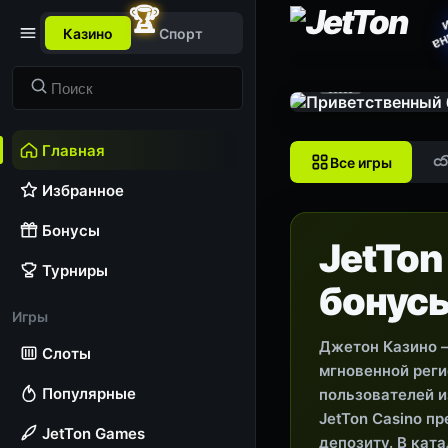
🏆
Казино
Спорт
Главная
Все игры
Избранное
Бонусы
JetTon
Турниры
бонус
Игры
Джетон Казино 
Слоты
мгновенной реги
Популярные
пользователей и
JetTon Casino п
JetTon Games
депозиту. В кат