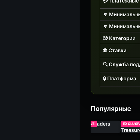
💳 Платёжные
🔽 Минимальн
🔽 Минимальн
🎲 Категории
⚽ Ставки
🔍 Служба по
🔒 Платформа
Популярные
EXCLUSIVE
EXCLUSI