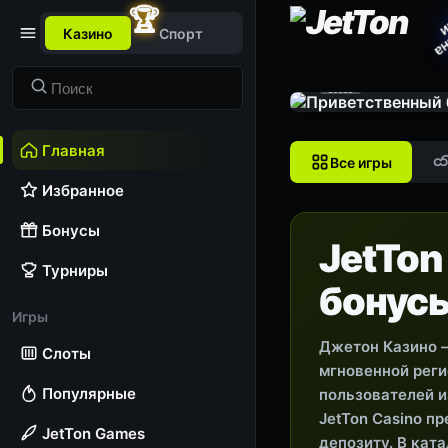
🏆
Казино
Спорт
Главная
Все игры
Избранное
Бонусы
JetTon
Турниры
бонус
Игры
Джетон Казино 
Слоты
мгновенной реги
Популярные
пользователей и
JetTon Casino п
JetTon Games
депозиту. В кат