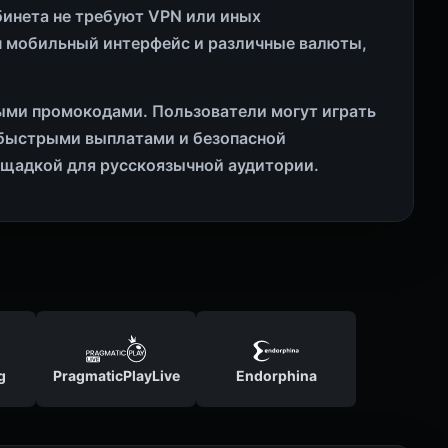
бинета не требуют VPN или иных
н мобильный интерфейс и различные валюты,
овыми промокодами. Пользователи могут играть
с быстрыми выплатами и безопасной
ощадкой для русскоязычной аудитории.
g
PragmaticPlayLive
Endorphina