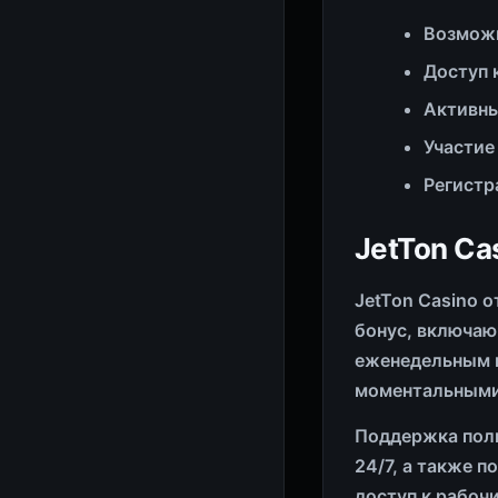
Возможн
Доступ 
Активны
Участие
Регистр
JetTon Ca
JetTon Casino 
бонус, включаю
еженедельным к
моментальными
Поддержка поль
24/7, а также 
доступ к рабоч