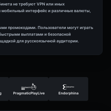
бинета не требуют VPN или иных
н мобильный интерфейс и различные валюты,
овыми промокодами. Пользователи могут играть
с быстрыми выплатами и безопасной
ощадкой для русскоязычной аудитории.
g
PragmaticPlayLive
Endorphina