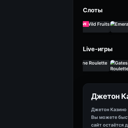
Слоты
EXCLUSIVE
Live-игры
Джетон Ка
Джетон Казино 
Вы можете быст
сайт остаётся 