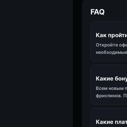
FAQ
Как пройт
Откройте офи
необходимые 
Какие бон
Всем новым п
фриспинов. П
Какие пла