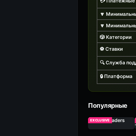
💳 Платёжные
🔽 Минимальн
🔽 Минимальн
🎲 Категории
⚽ Ставки
🔍 Служба по
🔒 Платформа
Популярные
EXCLUSIVE