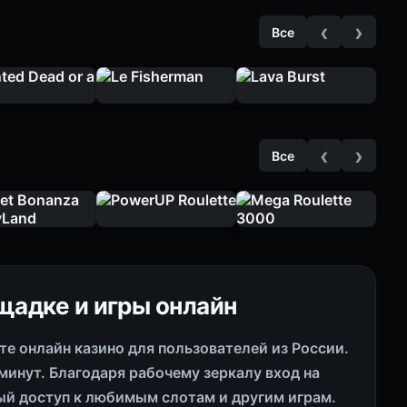
‹
›
Все
‹
›
Все
щадке и игры онлайн
е онлайн казино для пользователей из России.
минут. Благодаря рабочему зеркалу вход на
ый доступ к любимым слотам и другим играм.