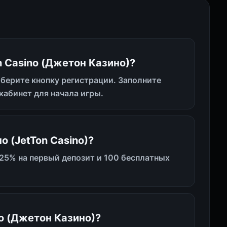
 Casino (Джетон Казино)?
берите кнопку регистрации. Заполните
кабинет для начала игры.
 (JetTon Casino)?
25% на первый депозит и 100 бесплатных
o (Джетон Казино)?