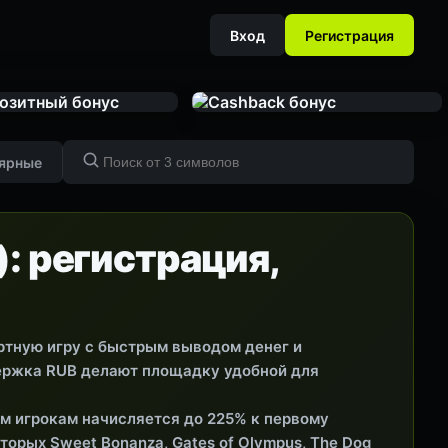
Вход
Регистрация
ярные
: регистрация,
ртную игру с быстрым выводом денег и
держка RUB делают площадку удобной для
ым игрокам начисляется до 225% к первому
торых Sweet Bonanza, Gates of Olympus, The Dog