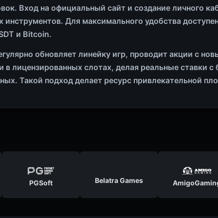
вок. Вход на официальный сайт и создание личного ка
 инструментов. Для максимального удобства доступе
DT и Bitcoin.
регулярно обновляет линейку игр, проводит акции с н
ги в лицензированных слотах, делая реальные ставки 
ных. Такой подход делает ресурс привлекательной пл
Belatra Games
PGSoft
AmigoGamin