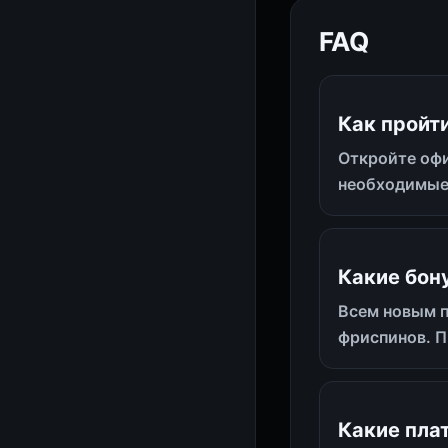
FAQ
Как пройт
Откройте офи
необходимые 
Какие бон
Всем новым п
фриспинов. П
Какие пла