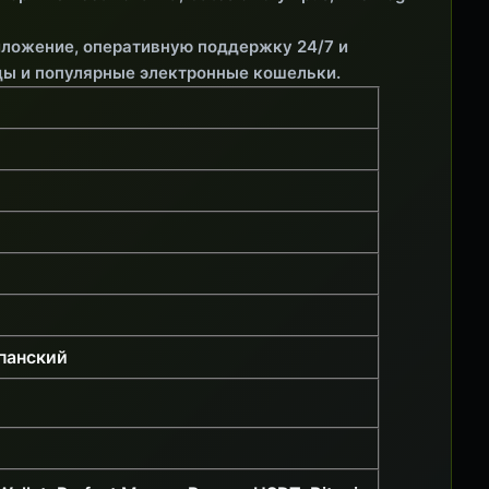
иложение, оперативную поддержку 24/7 и
ды и популярные электронные кошельки.
спанский