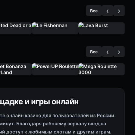
‹
›
Все
‹
›
Все
щадке и игры онлайн
е онлайн казино для пользователей из России.
минут. Благодаря рабочему зеркалу вход на
ый доступ к любимым слотам и другим играм.