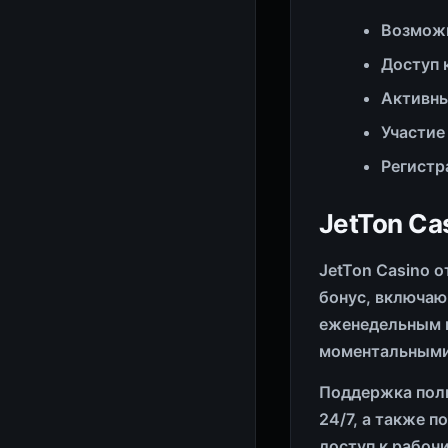
Возможн
Доступ 
Активны
Участие
Регистр
JetTon Ca
JetTon Casino 
бонус, включаю
еженедельным к
моментальными
Поддержка поль
24/7, а также 
доступ к рабоч