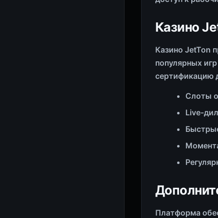
Казино Je
Казино JetTon 
популярных игр
сертификацию 
Слоты от
Live-дил
Быстрые
Момента
Регуляр
Дополните
Платформа обес