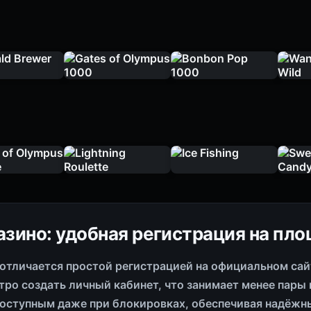
зино: удобная регистрация на пло
отличается простой регистрацией на официальном сайт
ро создать личный кабинет, что занимает менее пары 
доступным даже при блокировках, обеспечивая надёжн