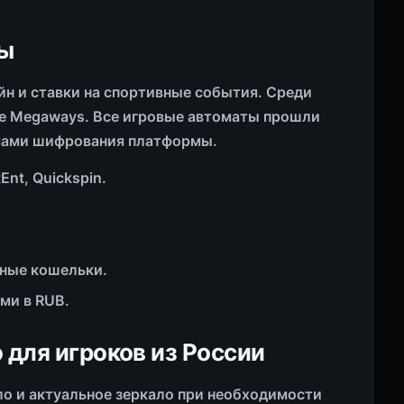
ры
йн и ставки на спортивные события. Среди
se Megaways. Все игровые автоматы прошли
мами шифрования платформы.
Ent, Quickspin.
нные кошельки.
ми в RUB.
для игроков из России
о и актуальное зеркало при необходимости