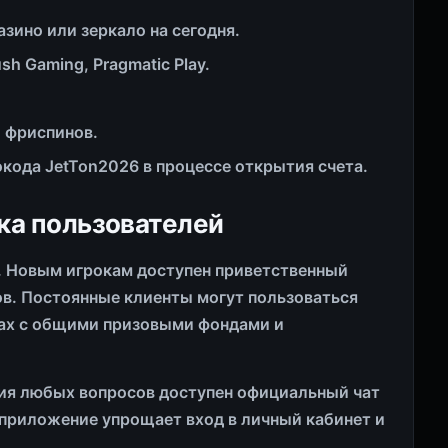
зино или зеркало на сегодня.
h Gaming, Pragmatic Play.
0 фриспинов.
окода JetTon2026 в процессе открытия счета.
жка пользователей
. Новым игрокам доступен приветственный
ов. Постоянные клиенты могут пользоваться
рах с общими призовыми фондами и
ия любых вопросов доступен официальный чат
е приложение упрощает вход в личный кабинет и