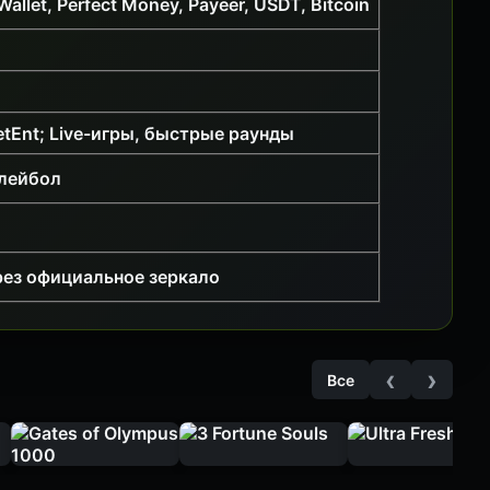
Wallet, Perfect Money, Payeer, USDT, Bitcoin
NetEnt; Live-игры, быстрые раунды
олейбол
рез официальное зеркало
‹
›
Все