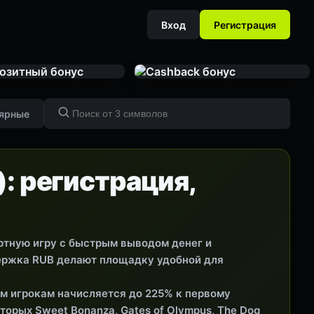
Вход
Регистрация
ярные
: регистрация,
ртную игру с быстрым выводом денег и
держка RUB делают площадку удобной для
ым игрокам начисляется до 225% к первому
торых Sweet Bonanza, Gates of Olympus, The Dog