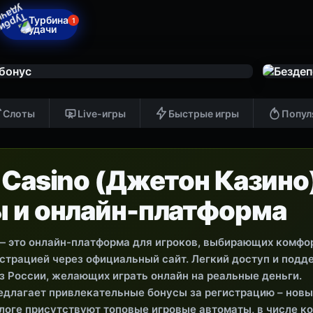
Турбина
1
удачи
›
Слоты
Live-игры
Быстрые игры
Попул
 Casino (Джетон Казино)
ы и онлайн-платформа
— это онлайн-платформа для игроков, выбирающих комфо
страцией через официальный сайт. Легкий доступ и под
з России, желающих играть онлайн на реальные деньги.
редлагает привлекательные бонусы за регистрацию – нов
алоге присутствуют топовые игровые автоматы, в числе ко