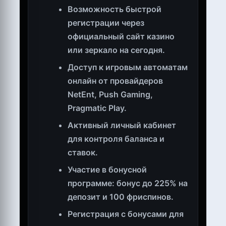
Возможность быстрой
регистрации через
официальный сайт казино
или зеркало на сегодня.
Доступ к игровым автоматам
онлайн от провайдеров
NetEnt, Push Gaming,
Pragmatic Play.
Активный личный кабинет
для контроля баланса и
ставок.
Участие в бонусной
программе: бонус до 225% на
депозит и 100 фриспинов.
Регистрация с бонусами для