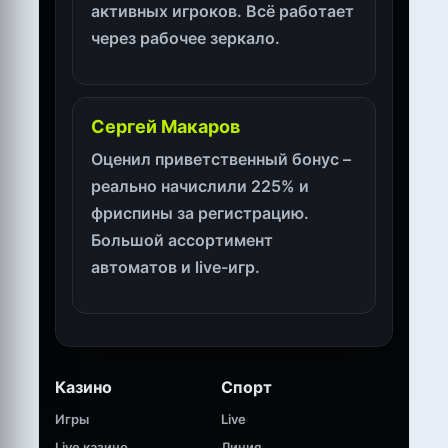
активных игроков. Всё работает
через рабочее зеркало.
Сергей Макаров
Оценил приветственный бонус –
реально начислили 225% и
фриспины за регистрацию.
Большой ассортимент
автоматов и live-игр.
Казино
Спорт
Игры
Live
Live казино
Линия