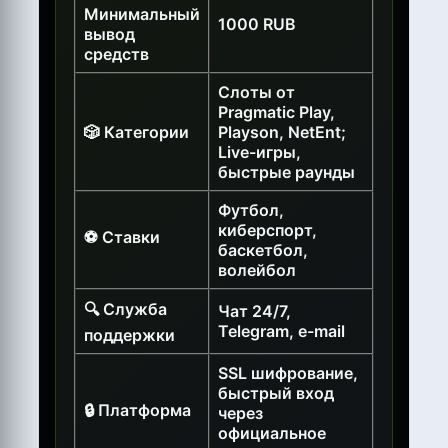
Минимальный
1000 RUB
вывод
средств
Слоты от
Pragmatic Play,
🎲 Категории
Playson, NetEnt;
Live-игры,
быстрые раунды
Футбол,
киберспорт,
⚽ Ставки
баскетбол,
волейбол
🔍 Служба
Чат 24/7,
Telegram, e-mail
поддержки
SSL шифрование,
быстрый вход
🔒 Платформа
через
официальное