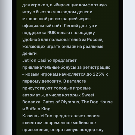
для игроков, выбирающих комфортную
игру с быстрым выводом денег и
мгновенной регистрацией через
официальный сайт. Легкий доступ и
поддержка RUB делают площадку
удобной для пользователей из России,
желающих играть онлайн на реальные
деньги.
JetTon Casino предлагает
привлекательные бонусы за регистрацию
– новым игрокам начисляется до 225% к
первому депозиту. В каталоге
присутствуют топовые игровые
автоматы, в числе которых Sweet
Bonanza, Gates of Olympus, The Dog House
и Buffalo King.
Казино JetTon предоставляет своим
клиентам современное мобильное
приложение, оперативную поддержку