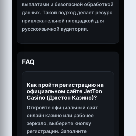
выплатами и безопасной обработкой
данных. Такой подход делает ресурс
привлекательной площадкой для
русскоязычной аудитории.
FAQ
Как пройти регистрацию на
официальном сайте JetTon
Casino (Джетон Казино)?
Откройте официальный сайт
онлайн казино или рабочее
зеркало, выберите кнопку
регистрации. Заполните