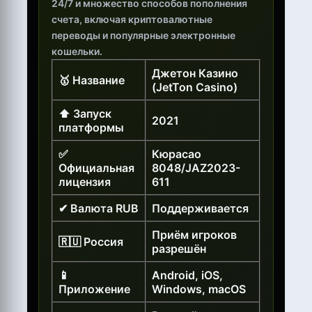
24/7 и множество способов пополнения
счета, включая криптовалютные
переводы и популярные электронные
кошельки.
Джетон Казино
🥇 Название
(JetTon Casino)
⬆ Запуск
2021
платформы
✅
Кюрасао
Официальная
8048/JAZ2023-
лицензия
611
✔ Валюта RUB
Поддерживается
Приём игроков
🇷🇺 Россия
разрешён
📱
Android, iOS,
Приложение
Windows, macOS