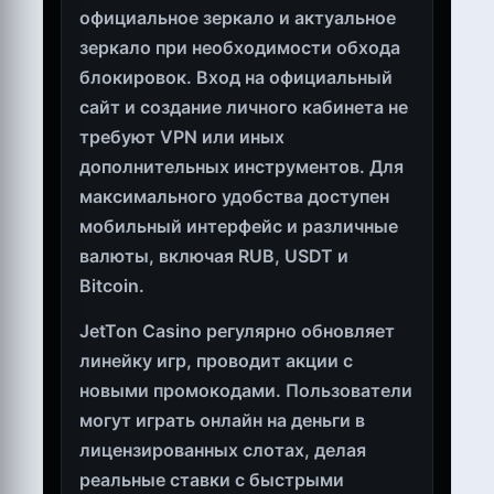
официальное зеркало и актуальное
зеркало при необходимости обхода
блокировок. Вход на официальный
сайт и создание личного кабинета не
требуют VPN или иных
дополнительных инструментов. Для
максимального удобства доступен
мобильный интерфейс и различные
валюты, включая RUB, USDT и
Bitcoin.
JetTon Casino регулярно обновляет
линейку игр, проводит акции с
новыми промокодами. Пользователи
могут играть онлайн на деньги в
лицензированных слотах, делая
реальные ставки с быстрыми