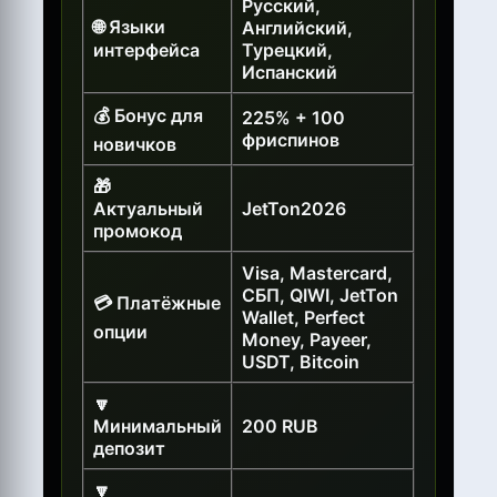
Русский,
🌐 Языки
Английский,
интерфейса
Турецкий,
Испанский
💰 Бонус для
225% + 100
фриспинов
новичков
🎁
Актуальный
JetTon2026
промокод
Visa, Mastercard,
СБП, QIWI, JetTon
💳 Платёжные
Wallet, Perfect
опции
Money, Payeer,
USDT, Bitcoin
🔽
Минимальный
200 RUB
депозит
🔽