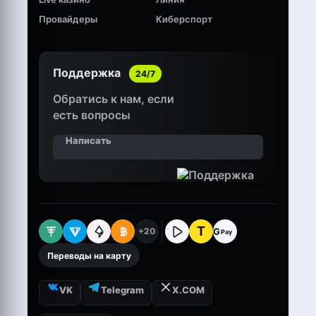
Провайдеры
Киберспорт
Поддержка
24/7
Обратись к нам, если
есть вопросы
Написать
T
G
+20
Pay
Переводы на карту
VK
Telegram
X.COM