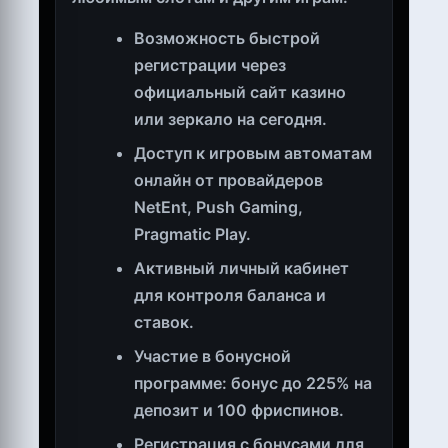
Возможность быстрой
регистрации через
официальный сайт казино
или зеркало на сегодня.
Доступ к игровым автоматам
онлайн от провайдеров
NetEnt, Push Gaming,
Pragmatic Play.
Активный личный кабинет
для контроля баланса и
ставок.
Участие в бонусной
программе: бонус до 225% на
депозит и 100 фриспинов.
Регистрация с бонусами для