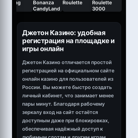
Джетон Казино: удобная
регистрация на площадке и
игры онлайн
Джетон Казино отличается простой
регистрацией на официальном сайте
онлайн казино для пользователей из
России. Вы можете быстро создать
личный кабинет, что занимает менее
пары минут. Благодаря рабочему
зеркалу вход на сайт остаётся
доступным даже при блокировках,
обеспечивая надёжный доступ к
любимым слотам и другим играм.