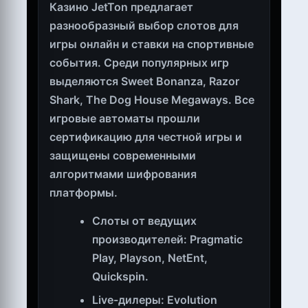
Казино JetTon предлагает
разнообразный выбор слотов для
игры онлайн и ставки на спортивные
события. Среди популярных игр
выделяются Sweet Bonanza, Razor
Shark, The Dog House Megaways. Все
игровые автоматы прошли
сертификацию для честной игры и
защищены современными
алгоритмами шифрования
платформы.
Слоты от ведущих
производителей: Pragmatic
Play, Playson, NetEnt,
Quickspin.
Live-дилеры: Evolution