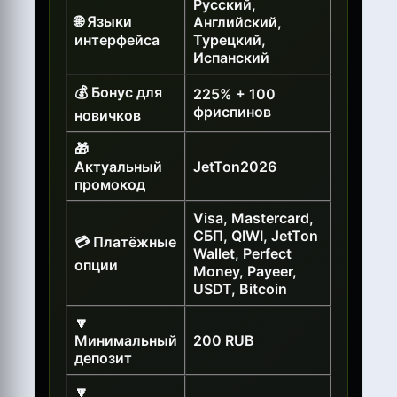
Русский,
🌐 Языки
Английский,
интерфейса
Турецкий,
Испанский
💰 Бонус для
225% + 100
фриспинов
новичков
🎁
Актуальный
JetTon2026
промокод
Visa, Mastercard,
СБП, QIWI, JetTon
💳 Платёжные
Wallet, Perfect
опции
Money, Payeer,
USDT, Bitcoin
🔽
Минимальный
200 RUB
депозит
🔽