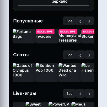
зеркало
‹
›
Популярные
Все
EXCLUSIVE
EXCLUSIVE
EXCLUSIVE
‹
›
Слоты
Все
‹
›
Live-игры
Все