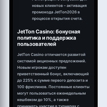
новых клиентов – активация
промокода JetTon2026 в
процессе открытия счета.
JetTon Casino: бонусная
политика и поддержка
пользователей
JetTon Casino отличается развитой
системой акционных предложений.
Новым игрокам доступен
приветственный бонус, включающий
до 225% к сумме первого депозита и
100 фриспинов. Постоянные клиенты
могут пользоваться еженедельным
кешбеком до 10%, а также
принимать участие в турнирах с