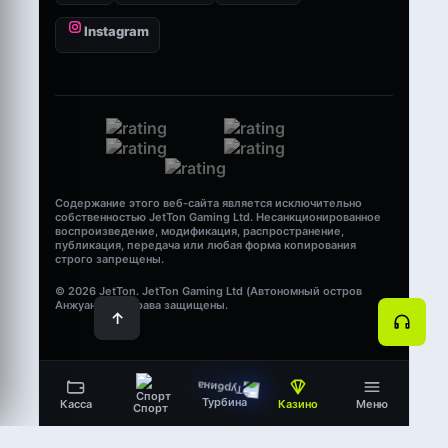
Instagram
Содержание этого веб-сайта является исключительно
собственностью JetTon Gaming Ltd. Несанкционированное
воспроизведение, модификация, распространение,
публикация, передача или любая форма копирования
строго запрещены.
© 2026 JetTon. JetTon Gaming Ltd (Автономный остров
Анжуан). Все права защищены.
↑
Турбина
Касса
Казино
Меню
Спорт