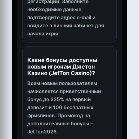
регистрации. Заполните
необходимые данные,
подтвердите адрес e-mail и
войдите в личный кабинет для
начала игры.
Какие бонусы доступны
новым игрокам Джетон
Казино (JetTon Casino)?
Всем новым пользователям
начисляется приветственный
бонус до 225% на первый
депозит и 100 бесплатных
фриспинов. Промокод на
дополнительные бонусы –
JetTon2026.