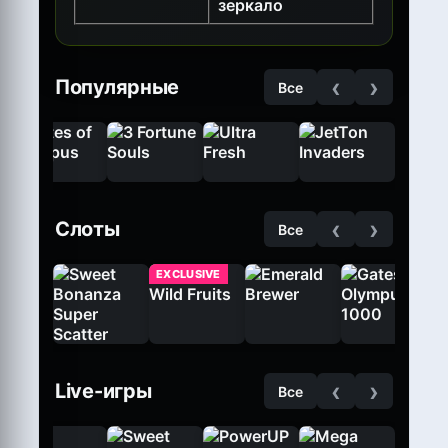
зеркало
‹
›
Популярные
Все
‹
›
Слоты
Все
EXCLUSIVE
‹
›
Live-игры
Все