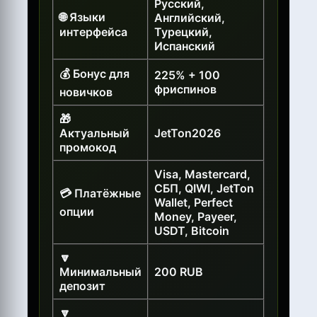
Русский,
🌐 Языки
Английский,
интерфейса
Турецкий,
Испанский
💰 Бонус для
225% + 100
фриспинов
новичков
🎁
Актуальный
JetTon2026
промокод
Visa, Mastercard,
СБП, QIWI, JetTon
💳 Платёжные
Wallet, Perfect
опции
Money, Payeer,
USDT, Bitcoin
🔽
Минимальный
200 RUB
депозит
🔽