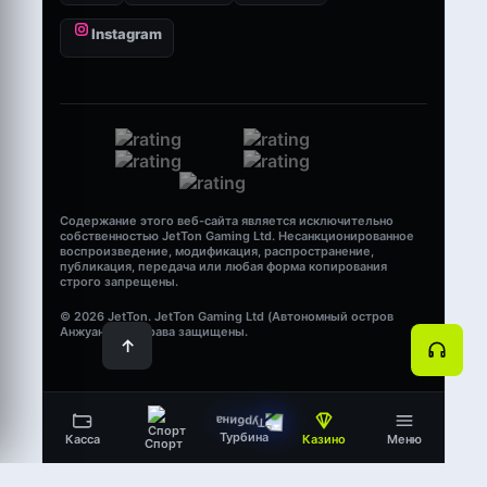
Instagram
Содержание этого веб-сайта является исключительно
собственностью JetTon Gaming Ltd. Несанкционированное
воспроизведение, модификация, распространение,
публикация, передача или любая форма копирования
строго запрещены.
© 2026 JetTon. JetTon Gaming Ltd (Автономный остров
Анжуан). Все права защищены.
↑
Турбина
Касса
Казино
Меню
Спорт