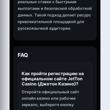
реальные ставки с быстрыми
выплатами и безопасной обработкой
данных. Такой подход делает ресурс
привлекательной площадкой для
русскоязычной аудитории.
FAQ
Как пройти регистрацию на
официальном сайте JetTon
Casino (Джетон Казино)?
Откройте официальный сайт
онлайн казино или рабочее
зеркало, выберите кнопку