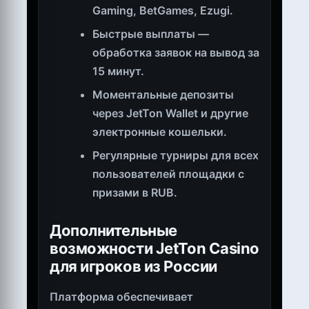
Gaming, BetGames, Ezugi.
Быстрые выплаты —
обработка заявок на вывод за
15 минут.
Моментальные депозиты
через JetTon Wallet и другие
электронные кошельки.
Регулярные турниры для всех
пользователей площадки с
призами в RUB.
Дополнительные
возможности JetTon Casino
для игроков из России
Платформа обеспечивает