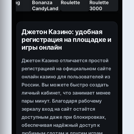
Джетон Казино: удобная
регистрация на площадке и
игры онлайн
Джетон Казино отличается простой
регистрацией на официальном сайте
онлайн казино для пользователей из
России. Вы можете быстро создать
личный кабинет, что занимает менее
пары минут. Благодаря рабочему
зеркалу вход на сайт остаётся
доступным даже при блокировках,
обеспечивая надёжный доступ к
любимым слотам и другим играм.