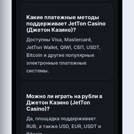
Какие платежные методы
поддерживает JetTon Casino
(Джетон Казино)?
Доступны Visa, Mastercard,
JetTon Wallet, QIWI, СБП, USDT,
Bitcoin и другие популярные
электронные платежные
системы.
Можно ли играть на рубли в
Джетон Казино (JetTon
Casino)?
Да, площадка поддерживает
RUB, а также USD, EUR, USDT и