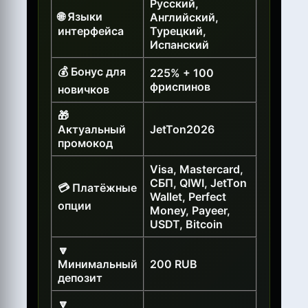
Русский,
🌐 Языки
Английский,
интерфейса
Турецкий,
Испанский
💰 Бонус для
225% + 100
фриспинов
новичков
🎁
Актуальный
JetTon2026
промокод
Visa, Mastercard,
СБП, QIWI, JetTon
💳 Платёжные
Wallet, Perfect
опции
Money, Payeer,
USDT, Bitcoin
🔽
Минимальный
200 RUB
депозит
🔽