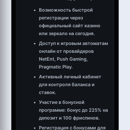
Возможность быстрой
регистрации через
официальный сайт казино
или зеркало на сегодня.
Доступ к игровым автоматам
онлайн от провайдеров
NetEnt, Push Gaming,
Pragmatic Play.
Активный личный кабинет
для контроля баланса и
ставок.
Участие в бонусной
программе: бонус до 225% на
депозит и 100 фриспинов.
Регистрация с бонусами для