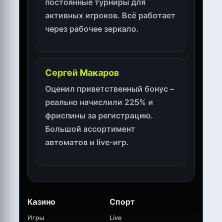
постоянные турниры для
активных игроков. Всё работает
через рабочее зеркало.
Сергей Макаров
Оценил приветственный бонус –
реально начислили 225% и
фриспины за регистрацию.
Большой ассортимент
автоматов и live-игр.
Казино
Спорт
Игры
Live