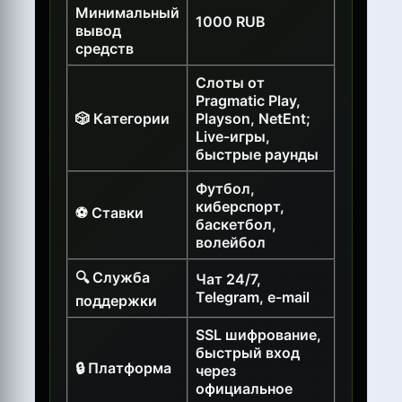
Минимальный
1000 RUB
вывод
средств
Слоты от
Pragmatic Play,
🎲 Категории
Playson, NetEnt;
Live-игры,
быстрые раунды
Футбол,
киберспорт,
⚽ Ставки
баскетбол,
волейбол
🔍 Служба
Чат 24/7,
Telegram, e-mail
поддержки
SSL шифрование,
быстрый вход
🔒 Платформа
через
официальное