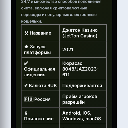
24/7 и множество способов пополнения
счета, включая криптовалютные
переводы и популярные электронные
кошельки.
Джетон Казино
🥇 Название
(JetTon Casino)
⬆ Запуск
2021
платформы
✅
Кюрасао
Официальная
8048/JAZ2023-
лицензия
611
✔ Валюта RUB
Поддерживается
Приём игроков
🇷🇺 Россия
разрешён
📱
Android, iOS,
Приложение
Windows, macOS