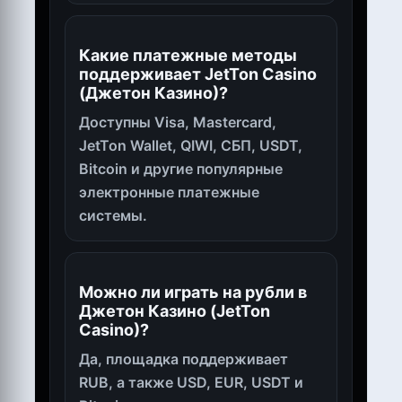
Какие платежные методы
поддерживает JetTon Casino
(Джетон Казино)?
Доступны Visa, Mastercard,
JetTon Wallet, QIWI, СБП, USDT,
Bitcoin и другие популярные
электронные платежные
системы.
Можно ли играть на рубли в
Джетон Казино (JetTon
Casino)?
Да, площадка поддерживает
RUB, а также USD, EUR, USDT и