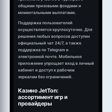
общими призовыми фондами и
моментальными выплатами.
Поддержка пользователей
осуществляется круглосуточно. Для
решения любых вопросов доступен
официальный чат 24/7, а также
поддержка по Telegram и
электронной почте. Мобильное
приложение упрощает вход в личный
кабинет и доступ к рабочим
зеркалам без ограничений.
Казино JetTon:
ассортимент игр и
провайдеры