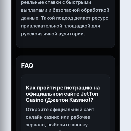
реальные ставки с быстрыми
выплатами и безопасной обработкой
данных. Такой подход делает ресурс
привлекательной площадкой для
русскоязычной аудитории.
FAQ
Как пройти регистрацию на
официальном сайте JetTon
Casino (Джетон Казино)?
Откройте официальный сайт
онлайн казино или рабочее
зеркало, выберите кнопку